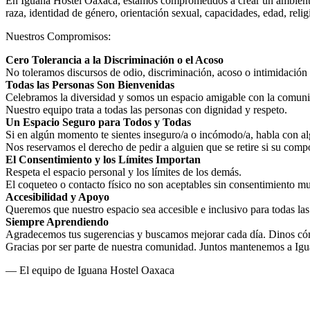
En Iguana Hostel Oaxaca, estamos comprometidos a crear un ambiente 
raza, identidad de género, orientación sexual, capacidades, edad, reli
Nuestros Compromisos:
Cero Tolerancia a la Discriminación o el Acoso
No toleramos discursos de odio, discriminación, acoso o intimidación d
Todas las Personas Son Bienvenidas
Celebramos la diversidad y somos un espacio amigable con la com
Nuestro equipo trata a todas las personas con dignidad y respeto.
Un Espacio Seguro para Todos y Todas
Si en algún momento te sientes inseguro/a o incómodo/a, habla con a
Nos reservamos el derecho de pedir a alguien que se retire si su comp
El Consentimiento y los Límites Importan
Respeta el espacio personal y los límites de los demás.
El coqueteo o contacto físico no son aceptables sin consentimiento m
Accesibilidad y Apoyo
Queremos que nuestro espacio sea accesible e inclusivo para todas las 
Siempre Aprendiendo
Agradecemos tus sugerencias y buscamos mejorar cada día. Dinos c
Gracias por ser parte de nuestra comunidad. Juntos mantenemos a Igu
— El equipo de Iguana Hostel Oaxaca