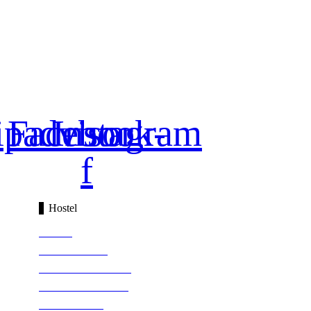
ipadvisor
Facebook-
Instagram
f
Hostel
INICIO
HOSPEDAJE
APARTAMENTOS
INSTALACIONES
EVENTOS Y