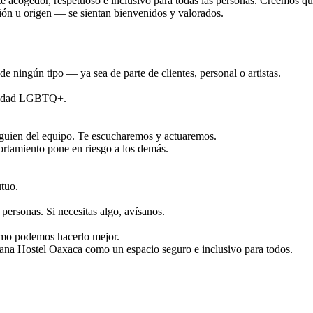
acogedor, respetuoso e inclusivo para todas las personas. Creemos qu
gión u origen — se sientan bienvenidos y valorados.
e ningún tipo — ya sea de parte de clientes, personal o artistas.
unidad LGBTQ+.
lguien del equipo. Te escucharemos y actuaremos.
ortamiento pone en riesgo a los demás.
utuo.
personas. Si necesitas algo, avísanos.
ómo podemos hacerlo mejor.
ana Hostel Oaxaca como un espacio seguro e inclusivo para todos.